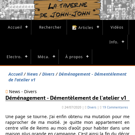
Accueil
Rechercher
Vidéos
Articles
Info.
Electro.
Méca.
À propos
Accueil
News
Divers
Déménagement - Démentèlement
de l'atelier v1
News - Divers
Déménagement - Démentèlement de l'atelier v1
24/07/2020
|
Divers
|
19 Commentaires
Une page se tourne. J'ai enfin obtenu ma mutation pour me
rapprocher de ma moitié. Je quitte mon appartement en
centre ville de Reims au mois d'août pour habiter dans une
maison plus grande en campagne. C'est ainsi la fin du décor