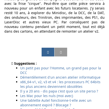
avec la frise "cirque". Peut-être que cette pièce servira à
nouveau pour un enfant avec les futurs locataires. J'y serais
resté 10 ans, à explorer du Minidisc, de la DCC, de la DAT,
des onduleurs, des Trinitron, des imprimantes, des PS1, du
LaserDisc et autres vieux PC. Par conséquent pas de
nouveau contenu pendant un petit moment, tout est déjà
dans des cartons, en attendant de remonter un atelier v2.
P
P
P
P
a
a
a
a
r
r
r
r
Suggestions :
t
t
t
t
Un petit pas pour l'Homme, un grand pas pour la
a
a
a
a
DCC
g
g
g
g
Démentèlement d'un ancien atelier informatique
e
e
e
e
x86_64-v1, v2, v3 et v4 : les processeurs PC 64bits
r
r
r
r
les plus anciens deviennent obsolètes
p
p
p
p
Il y a 20 ans - dis papa c'est quoi un site perso ?
a
a
a
a
Les Mac pour les nuls (moi avec)
r
r
r
r
Une tablette Autel fonctionne-t-elle avec un
e
E
s
S
abonnement expiré ? Blocage ?
m
m
m
M