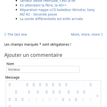
Serveur dédié Peertube, c'est la fin
a
a
s
S
En attendant la fibre, la 4G++
i
i
Réparation nappe LCD baladeur Minidisc Sony
l
l
MZ-R2 - Seconde passe
La sonde différentielle est enfin arrivée
The last one
More, more, more
Les champs marqués * sont obligatoires !
Ajouter un commentaire
Nom
Message