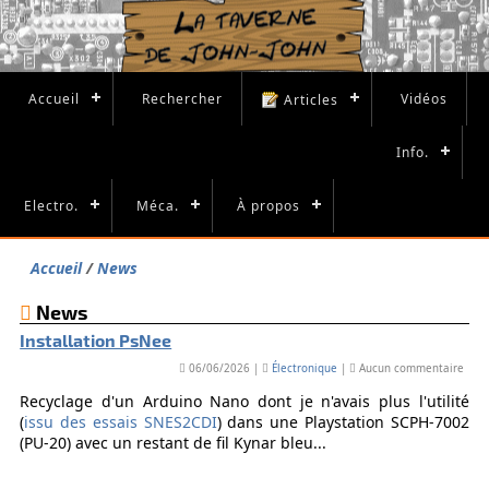
Accueil
Rechercher
Vidéos
Articles
Info.
Electro.
Méca.
À propos
Accueil
News
News
Installation PsNee
06/06/2026 |
Électronique
|
Aucun commentaire
Recyclage d'un Arduino Nano dont je n'avais plus l'utilité
(
issu des essais SNES2CDI
) dans une Playstation SCPH-7002
(PU-20) avec un restant de fil Kynar bleu...