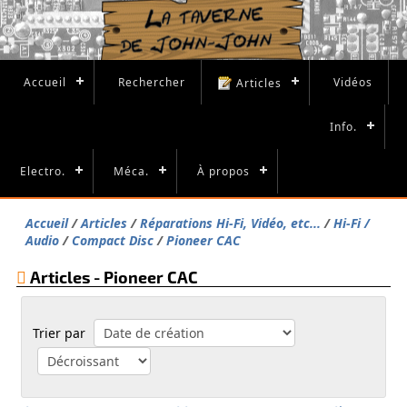
Accueil
Rechercher
Vidéos
Articles
Info.
Electro.
Méca.
À propos
Accueil
Articles
Réparations Hi-Fi, Vidéo, etc...
Hi-Fi /
Audio
Compact Disc
Pioneer CAC
Articles - Pioneer CAC
Trier par