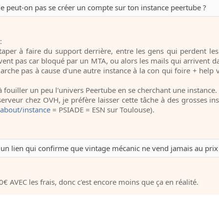
e peut-on pas se créer un compte sur ton instance peertube ?
:
 taper à faire du support derrière, entre les gens qui perdent le
rivent pas car bloqué par un MTA, ou alors les mails qui arrivent d
arche pas à cause d'une autre instance à la con qui foire + help vam
 à fouiller un peu l'univers Peertube en se cherchant une instance.
t serveur chez OVH, je préfère laisser cette tâche à des grosses in
/about/instance
= PSIADE = ESN sur Toulouse).
é un lien qui confirme que vintage mécanic ne vend jamais au prix 
0€ AVEC les frais, donc c'est encore moins que ça en réalité.