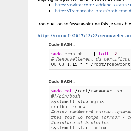
https://twitter.com/_adriend_/stat
https://framacolibri.org/t/probleme-d
Bon que l'on se fasse avoir une fois je veux bie
https://tutox.fr/2017/12/22/renouveler-a
Code BASH :
sudo
 crontab 
-l
|
tail
-2
# Renouvellement du certificat
00 03 
1
,
15
*
*
/
root
/
renewcert
Code BASH :
sudo
cat
/
root
/
#!/bin/bash
systemctl stop nginx

#nginx redémarré automatiqueme
#pas tout le temps (erreur - c
#ceinture et bretelles
systemctl start nginx