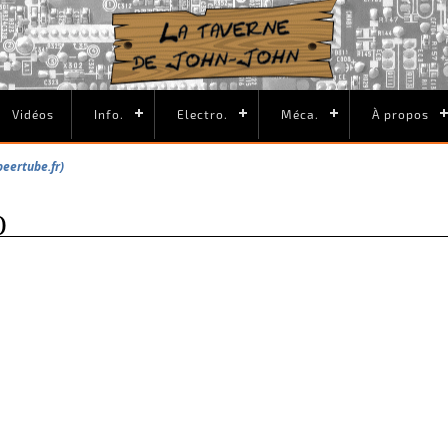
Vidéos
Info.
Electro.
Méca.
À propos
peertube.fr)
)