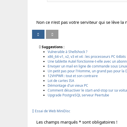
Non ce n'est pas votre serviteur qui se lève la
P
P
I
V
a
a
m
e
r
r
p
r
Suggestions :
t
t
r
s
Vulnerable à Shellshock ?
a
a
i
i
x86_64-v1, v2, v3 et v4 : les processeurs PC 64bit
g
g
m
o
Une tablette Autel fonctionne-t-elle avec un abon
e
e
e
n
Envoyer un mail en ligne de commande sous Linux 
r
r
r
i
Un petit pas pour l'Homme, un grand pas pour la
p
p
m
12VHPWR : tout et son contraire
a
a
p
Lot de cartes ISA
r
r
r
Démontage d'un vieux PC
e
E
i
Comment désactiver le start-and-stop sur sa voit
m
m
m
Upgrade PostgreSQL serveur Peertube
a
a
a
i
i
b
l
l
l
Essai de Web MiniDisc
e
Les champs marqués * sont obligatoires !