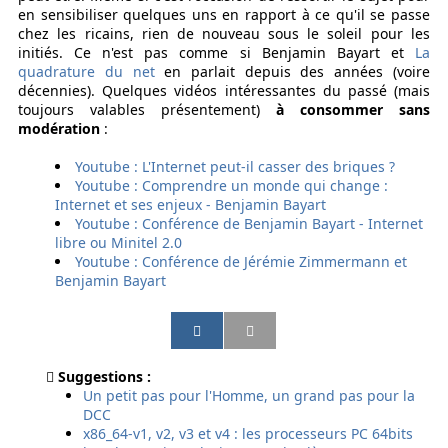
en sensibiliser quelques uns en rapport à ce qu'il se passe
chez les ricains, rien de nouveau sous le soleil pour les
initiés. Ce n'est pas comme si Benjamin Bayart et
La
quadrature du net
en parlait depuis des années (voire
décennies). Quelques vidéos intéressantes du passé (mais
toujours valables présentement)
à consommer sans
modération
:
Youtube : L'Internet peut-il casser des briques ?
Youtube : Comprendre un monde qui change :
Internet et ses enjeux - Benjamin Bayart
Youtube : Conférence de Benjamin Bayart - Internet
libre ou Minitel 2.0
Youtube : Conférence de Jérémie Zimmermann et
Benjamin Bayart
P
P
P
P
a
a
a
a
r
r
r
r
Suggestions :
t
t
t
t
Un petit pas pour l'Homme, un grand pas pour la
a
a
a
a
DCC
g
g
g
g
x86_64-v1, v2, v3 et v4 : les processeurs PC 64bits
e
e
e
e