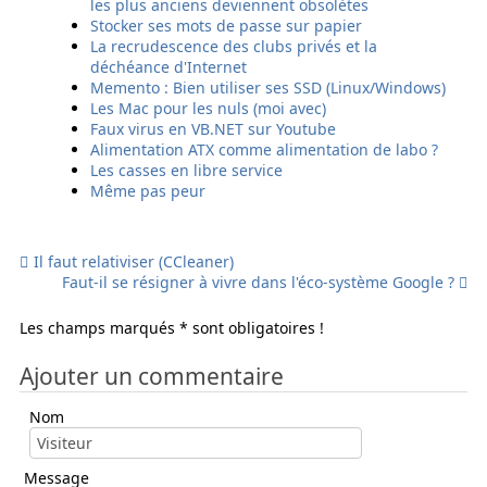
les plus anciens deviennent obsolètes
r
r
r
r
Stocker ses mots de passe sur papier
p
p
p
p
La recrudescence des clubs privés et la
a
a
a
a
déchéance d'Internet
r
r
r
r
Memento : Bien utiliser ses SSD (Linux/Windows)
e
E
s
S
Les Mac pour les nuls (moi avec)
m
m
m
M
Faux virus en VB.NET sur Youtube
a
a
s
S
Alimentation ATX comme alimentation de labo ?
i
i
Les casses en libre service
l
l
Même pas peur
Il faut relativiser (CCleaner)
Faut-il se résigner à vivre dans l'éco-système Google ?
Les champs marqués * sont obligatoires !
Ajouter un commentaire
Nom
Message