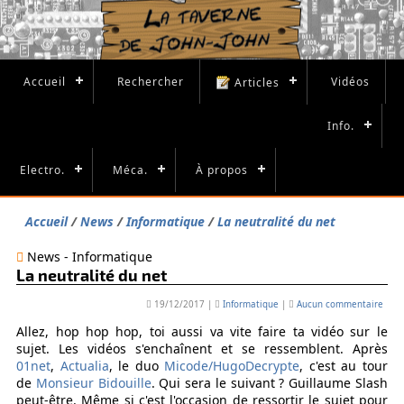
Accueil
Rechercher
Vidéos
Articles
Info.
Electro.
Méca.
À propos
Accueil
News
Informatique
La neutralité du net
News - Informatique
La neutralité du net
19/12/2017
|
Informatique
|
Aucun commentaire
Allez, hop hop hop, toi aussi va vite faire ta vidéo sur le
sujet. Les vidéos s'enchaînent et se ressemblent. Après
01net
,
Actualia
, le duo
Micode/HugoDecrypte
, c'est au tour
de
Monsieur Bidouille
. Qui sera le suivant ? Guillaume Slash
peut-être. Même si c'est l'occasion de ressortir le sujet pour