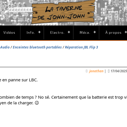
Vidéos
Info.
Electro.
Méca.
À propos
/ Audio
Enceintes bluetooth portables
Réparation JBL Flip 3
jonathan
|
17/04/202
e en panne sur LBC.
 combien de temps ? No sé. Certainement que la batterie est trop v
en de la charger. 😉