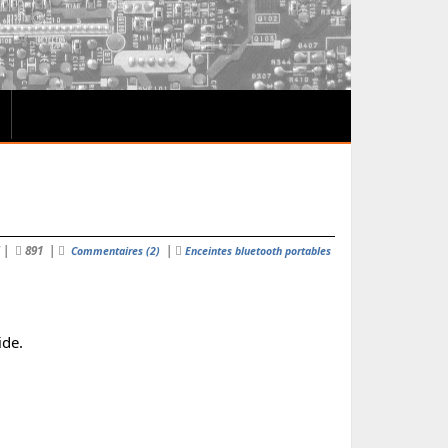
5
|
891
|
|
Commentaires (2)
Enceintes bluetooth portables
ide.