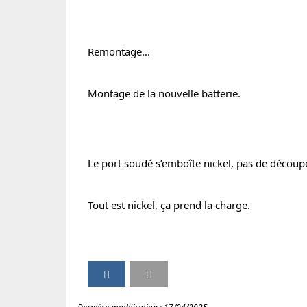
Remontage...
Montage de la nouvelle batterie.
Le port soudé s’emboîte nickel, pas de découpe
Tout est nickel, ça prend la charge.
P
P
I
V
a
a
m
e
r
r
p
r