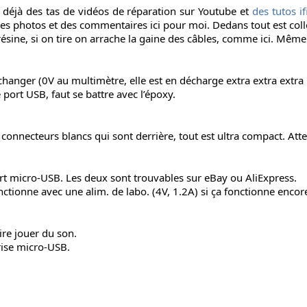
 déjà des tas de vidéos de réparation sur Youtube et
des tutos if
s photos et des commentaires ici pour moi. Dedans tout est collé 
la résine, si on tire on arrache la gaine des câbles, comme ici. Mêm
 changer (0V au multimètre, elle est en décharge extra extra extra
e port USB, faut se battre avec l’époxy.
 connecteurs blancs qui sont derrière, tout est ultra compact. Att
 port micro-USB. Les deux sont trouvables sur eBay ou AliExpress.
ctionne avec une alim. de labo. (4V, 1.2A) si ça fonctionne encor
ire jouer du son.
rise micro-USB.