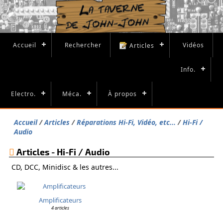
Accueil
Rechercher
Vidéos
Articles
Info.
Electro.
Méca.
À propos
Accueil
Articles
Réparations Hi-Fi, Vidéo, etc...
Hi-Fi /
Audio
Articles - Hi-Fi / Audio
CD, DCC, Minidisc & les autres...
Amplificateurs
4 articles