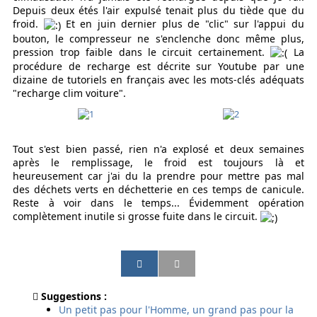
Depuis deux étés l'air expulsé tenait plus du tiède que du
froid.
Et en juin dernier plus de "clic" sur l'appui du
bouton, le compresseur ne s'enclenche donc même plus,
pression trop faible dans le circuit certainement.
La
procédure de recharge est décrite sur Youtube par une
dizaine de tutoriels en français avec les mots-clés adéquats
"recharge clim voiture".
Tout s'est bien passé, rien n'a explosé et deux semaines
après le remplissage, le froid est toujours là et
heureusement car j'ai du la prendre pour mettre pas mal
des déchets verts en déchetterie en ces temps de canicule.
Reste à voir dans le temps... Évidemment opération
complètement inutile si grosse fuite dans le circuit.
P
P
P
P
a
a
a
a
r
r
r
r
Suggestions :
t
t
t
t
Un petit pas pour l'Homme, un grand pas pour la
a
a
a
a