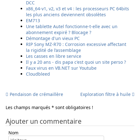
DCC
g
g
g
g
x86_64-v1, v2, v3 et v4 : les processeurs PC 64bits
e
e
e
e
les plus anciens deviennent obsolètes
r
r
r
r
EM713
p
p
p
p
Une tablette Autel fonctionne-t-elle avec un
a
a
a
a
abonnement expiré ? Blocage ?
r
r
r
r
Démontage d'un vieux PC
e
E
s
S
RIP Sony MZ-R70 : Corrosion excessive affectant
m
m
m
M
la rigidité de l’assemblage
a
a
s
S
Les casses en libre service
i
i
Il y a 20 ans - dis papa c'est quoi un site perso ?
l
l
Faux virus en VB.NET sur Youtube
Cloudbleed
Pendaison de crémaillère
Exploration filtre à huile
Les champs marqués * sont obligatoires !
Ajouter un commentaire
Nom