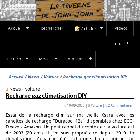
Accueil
Rechercher
Vidéos
Articles
Info.
Electro.
Méca.
À propos
Accueil
News
Voiture
Recharge gaz climatisation DIY
News - Voiture
Recharge gaz climatisation DIY
10/09/2023
|
Voiture
|
2 Commentaires
Essai de la recharge clim sur ma vieille Xsara avec les
canettes de recharge "Duracool 12a" disponibles chez ECO-
Freeze / Amazon. Un petit rappel du contexte : la voiture est
de 2003 (20 ans) et j'en suis propriétaire depuis 2010. La
climatisation n'a jamais été rechargée depuis que je l'ai.