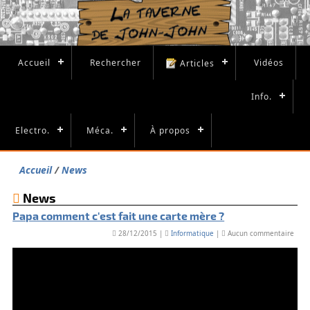
Accueil
Rechercher
Vidéos
Articles
Info.
Electro.
Méca.
À propos
Accueil
News
News
Papa comment c'est fait une carte mère ?
28/12/2015 |
Informatique
|
Aucun commentaire