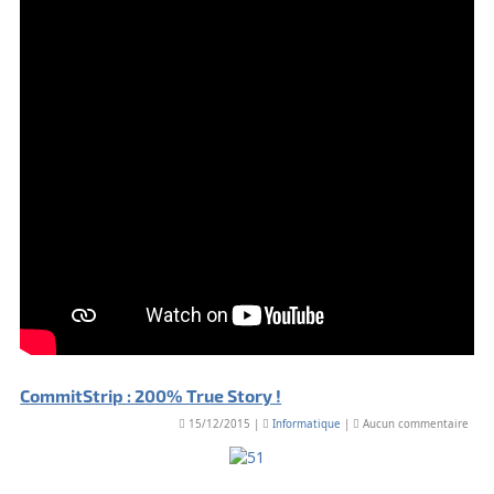
CommitStrip : 200% True Story !
15/12/2015 |
Informatique
|
Aucun commentaire