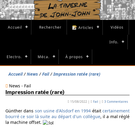
Accueil
Rechercher
Vidéos
Articles
Info.
Electro.
Méca.
À propos
Accueil
News
Fail
Impression ratée (rare)
News - Fail
Impression ratée (rare)
15/08/2022
|
Fail
|
3 Commentaires
Günther dans
son usine d'Alsdorf en 1994
était
certainement
bourré ce soir là suite au départ d'un collègue
, il a mal réglé
la machine offset.