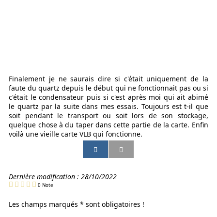
Finalement je ne saurais dire si c'était uniquement de la
faute du quartz depuis le début qui ne fonctionnait pas ou si
c'était le condensateur puis si c'est après moi qui ait abimé
le quartz par la suite dans mes essais. Toujours est t-il que
soit pendant le transport ou soit lors de son stockage,
quelque chose à du taper dans cette partie de la carte. Enfin
voilà une vieille carte VLB qui fonctionne.
P
P
P
P
a
a
a
a
r
r
r
r
t
t
t
t
Dernière modification :
28/10/2022
a
a
a
a
0
Note
g
g
g
g
e
e
e
e
Les champs marqués * sont obligatoires !
r
r
r
r