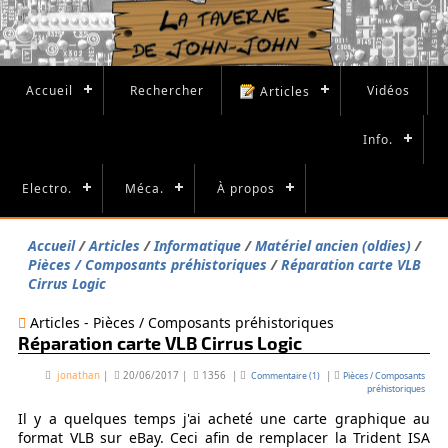
Accueil
Rechercher
Vidéos
Articles
Info.
Electro.
Méca.
À propos
Accueil
Articles
Informatique
Matériel ancien (oldies)
Pièces / Composants préhistoriques
Réparation carte VLB
Cirrus Logic
Articles - Pièces / Composants préhistoriques
Réparation carte VLB Cirrus Logic
jonathan
|
20/06/2017
|
1356
|
|
Commentaire (1)
Pièces / Composants
préhistoriques
Il y a quelques temps j'ai acheté une carte graphique au
format VLB sur eBay. Ceci afin de remplacer la Trident ISA