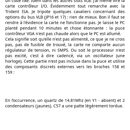
un code fixe. Idem dans les autres slots VLB. J'ai même viré la
carte contrôleur I/O. Évidemment tout remarche avec la
Trident ISA. Je tripote quelques cavaliers concernant des
options du bus VLB (JP16 et 17) : rien de mieux. Bon il faut se
rendre à l'évidence la carte ne fonctionne pas. Je laisse le PC
planté pendant 10 minutes et chose étonnante : la puce
contrôleur VGA n'est pas chaude alors que le PC est allumé.
Cela signifie soit qu'elle n'est pas alimenté, ce que je ne crois
pas, pas de fusible de trouvé, la carte ne comporte aucun
régulateur de tension, ni SMPS. Ou soit le processeur n'est
pas excité, c'est à dire cadencé, via un oscillateur (une
horloge). Cette partie n'est pas incluse dans la puce et utilise
des composants discrets externes vers les broches 158 et
159 :
En l’occurrence, un quartz de 14.81Mhz (en Y1 - absent) et 2
condensateurs (jaunes). C57 a une patte légèrement tordue.