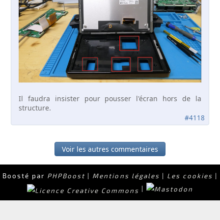
Il faudra insister pour pousser l'écran hors de la
structure.
#4118
Voir les autres commentaires
Boosté par
PHPBoost
|
Mentions légales
|
Les cookies
|
|