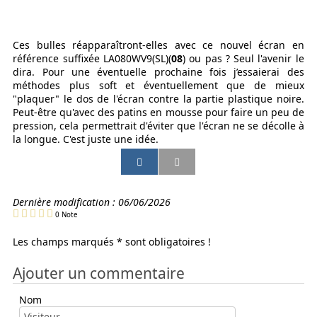
Ces bulles réapparaîtront-elles avec ce nouvel écran en
référence suffixée LA080WV9(SL)(
08
) ou pas ? Seul l'avenir le
dira. Pour une éventuelle prochaine fois j’essaierai des
méthodes plus soft et éventuellement que de mieux
"plaquer" le dos de l'écran contre la partie plastique noire.
Peut-être qu'avec des patins en mousse pour faire un peu de
pression, cela permettrait d'éviter que l'écran ne se décolle à
la longue. C'est juste une idée.
P
P
P
P
a
a
a
a
r
r
r
r
t
t
t
t
Dernière modification :
06/06/2026
a
a
a
a
0
Note
g
g
g
g
e
e
e
e
Les champs marqués * sont obligatoires !
r
r
r
r
p
p
p
p
Ajouter un commentaire
a
a
a
a
r
r
r
r
Nom
e
E
s
S