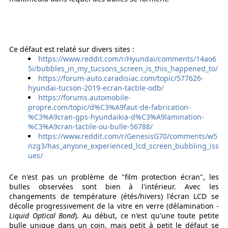
Ce défaut est relaté sur divers sites :
https://www.reddit.com/r/Hyundai/comments/14ao6
5i/bubbles_in_my_tucsons_screen_is_this_happened_to/
https://forum-auto.caradisiac.com/topic/577626-
hyundai-tucson-2019-ecran-tactile-odb/
https://forums.automobile-
propre.com/topic/d%C3%A9faut-de-fabrication-
%C3%A9cran-gps-hyundaikia-d%C3%A9lamination-
%C3%A9cran-tactile-ou-bulle-56788/
https://www.reddit.com/r/GenesisG70/comments/w5
nzg3/has_anyone_experienced_lcd_screen_bubbling_iss
ues/
Ce n'est pas un problème de "film protection écran", les
bulles observées sont bien à l'intérieur. Avec les
changements de température (étés/hivers) l'écran LCD se
décolle progressivement de la vitre en verre (délamination -
Liquid Optical Bond
). Au début, ce n'est qu'une toute petite
bulle unique dans un coin, mais petit à petit le défaut se