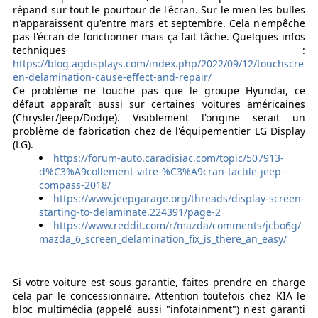
répand sur tout le pourtour de l'écran. Sur le mien les bulles
n'apparaissent qu'entre mars et septembre. Cela n'empêche
pas l'écran de fonctionner mais ça fait tâche. Quelques infos
techniques :
https://blog.agdisplays.com/index.php/2022/09/12/touchscre
en-delamination-cause-effect-and-repair/
Ce problème ne touche pas que le groupe Hyundai, ce
défaut apparaît aussi sur certaines voitures américaines
(Chrysler/Jeep/Dodge). Visiblement l'origine serait un
problème de fabrication chez de l'équipementier LG Display
(LG).
https://forum-auto.caradisiac.com/topic/507913-
d%C3%A9collement-vitre-%C3%A9cran-tactile-jeep-
compass-2018/
https://www.jeepgarage.org/threads/display-screen-
starting-to-delaminate.224391/page-2
https://www.reddit.com/r/mazda/comments/jcbo6g/
mazda_6_screen_delamination_fix_is_there_an_easy/
Si votre voiture est sous garantie, faites prendre en charge
cela par le concessionnaire. Attention toutefois chez KIA le
bloc multimédia (appelé aussi "infotainment") n'est garanti