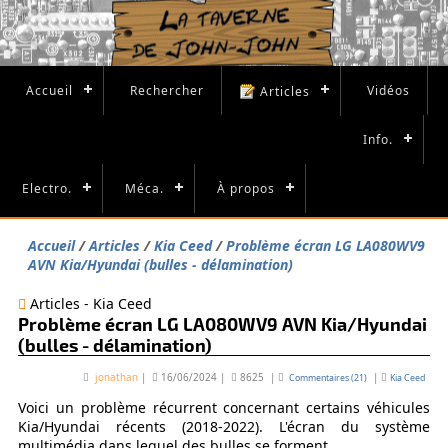
Accueil
Rechercher
Vidéos
Articles
Info.
Electro.
Méca.
À propos
Accueil
Articles
Kia Ceed
Problème écran LG LA080WV9
AVN Kia/Hyundai (bulles - délamination)
Articles - Kia Ceed
Problème écran LG LA080WV9 AVN Kia/Hyundai
(bulles - délamination)
jonathan
|
16/06/2024
|
8625
|
|
Commentaires (21)
Kia Ceed
Voici un problème récurrent concernant certains véhicules
Kia/Hyundai récents (2018-2022). L'écran du système
multimédia dans lequel des bulles se forment.