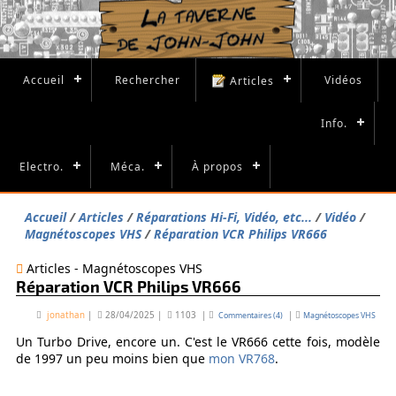
Accueil
Rechercher
Vidéos
Articles
Info.
Electro.
Méca.
À propos
Accueil
Articles
Réparations Hi-Fi, Vidéo, etc...
Vidéo
Magnétoscopes VHS
Réparation VCR Philips VR666
Articles - Magnétoscopes VHS
Réparation VCR Philips VR666
jonathan
|
28/04/2025
|
1103
|
|
Commentaires (4)
Magnétoscopes VHS
Un Turbo Drive, encore un. C'est le VR666 cette fois, modèle
de 1997 un peu moins bien que
mon VR768
.