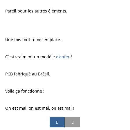
Pareil pour les autres éléments.
Une fois tout remis en place.
C'est vraiment un modèle
d'enfer
!
PCB fabriqué au Brésil.
Voila ça fonctionne :
On est mal, on est mal, on est mal !
P
P
P
P
a
a
a
a