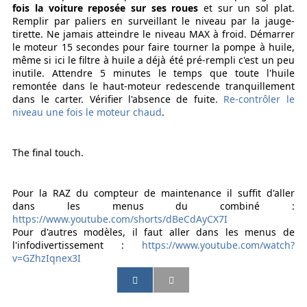
fois la voiture reposée sur ses roues
et sur un sol plat.
Remplir par paliers en surveillant le niveau par la jauge-
tirette. Ne jamais atteindre le niveau MAX à froid. Démarrer
le moteur 15 secondes pour faire tourner la pompe à huile,
même si ici le filtre à huile a déjà été pré-rempli c'est un peu
inutile. Attendre 5 minutes le temps que toute l'huile
remontée dans le haut-moteur redescende tranquillement
dans le carter. Vérifier l'absence de fuite.
Re-contrôler le
niveau une fois le moteur chaud
.
The final touch.
Pour la RAZ du compteur de maintenance il suffit d'aller
dans les menus du combiné :
https://www.youtube.com/shorts/dBeCdAyCX7I
Pour d'autres modèles, il faut aller dans les menus de
l'infodivertissement :
https://www.youtube.com/watch?
v=GZhzIqnex3I
P
P
P
P
a
a
a
a
r
r
r
r