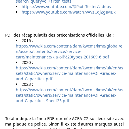
search_query=oil+filter+tests
https://www.youtube.com/@PiotrTester/videos
https://www.youtube.com/watch?v=VzCqjZgIMBk
PDF des récapitulatifs des préconisations officielles Kia :
2016 :
https://www.kia.com/content/dam/kwcms/kme/global/e
n/assets/contents/service/service-
care/maintenance/kia-oil%20types-201609-6.pdf
2020 :
https://www.kia.com/content/dam/kwcms/kme/uk/en/as
sets/static/owners/service-maintenance/Oil-Grades-
and-Capacities.pdf
2023 :
https://www.kia.com/content/dam/kwcms/kme/uk/en/as
sets/static/owners/service-maintenance/Oil-Grades-
and-Capacities-Sheet23.pdf
Total indique la Ineo FDE normée ACEA C2 sur leur site avec
ma plaque de police. Sinon il existe d'autres marques aussi