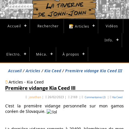
Accueil
Rechercher
Vidéos
Articles
Info.
Electro.
Méca.
À propos
Accueil
Articles
Kia Ceed
Première vidange Kia Ceed III
Articles - Kia Ceed
Première vidange Kia Ceed III
jonathan
|
26/02/2023
|
2169
|
|
Commentaires (2)
Kia Ceed
C'est la première vidange personnelle sur mon gamos
coréen de Slovaquie.
La dernière vidange remonte à 20400, kilométrage de mon