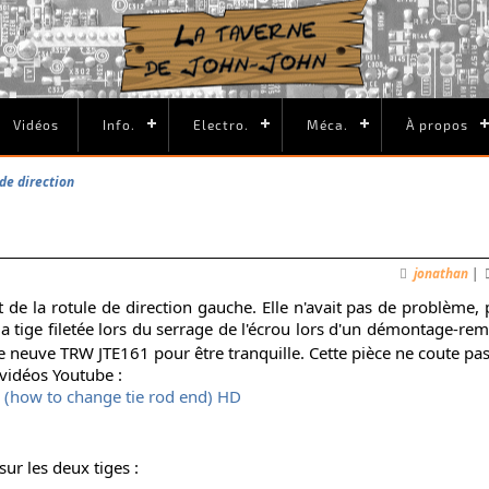
Vidéos
Info.
Electro.
Méca.
À propos
de direction
jonathan
|
e la rotule de direction gauche. Elle n'avait pas de problème, pa
la tige filetée lors du serrage de l'écrou lors d'un démontage-re
e neuve TRW JTE161 pour être tranquille. Cette pièce ne coute pas
vidéos Youtube :
 (how to change tie rod end) HD
ur les deux tiges :